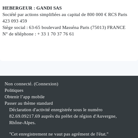
HEBERGEUR : GANDI SAS
Société par actions simplifiées au capital de 800 000 € RCS Paris
423 093 459
Siège social : 63-65 boulevard Masséna Paris (75013) FRANCE
N° de téléphone : + 33 1 70 37 76 61
Non connecté. (
Connexion
)
Politiques
Obtenir l’app mobile
Passer au thème standard
Déclaration d'activité enregistrée sous le numéro
82.69.09217.69 auprès du préfet de région d'Auvergne,
Rhône-Alpes.
"Cet enregistrement ne vaut pas agrément de l'état."